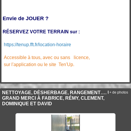
Envie de JOUER ?
RÉSERVEZ VOTRE TERRAIN sur :
https://tenup.fft.fr/location-horaire
Accessible à tous, avec ou sans
licence,
sur l'application ou le site Ten'Up.
NETTOYAGE, DÉSHERBAGE, RANGEMENT…. UN
+ de photos
GRAND MERCI À FABRICE, RÉMY, CLEMENT,
DOMINIQUE ET DAVID