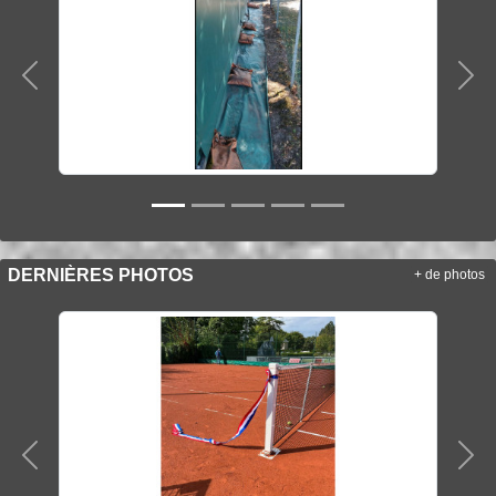
Précedent
Sui
DERNIÈRES PHOTOS
+ de photos
Précedent
Sui