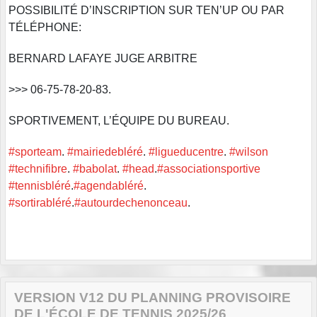
POSSIBILITÉ D’INSCRIPTION SUR TEN’UP OU PAR
TÉLÉPHONE:
BERNARD LAFAYE JUGE ARBITRE
>>> 06-75-78-20-83.
SPORTIVEMENT, L’ÉQUIPE DU BUREAU.
#sporteam
.
#mairiedebléré
.
#ligueducentre
.
#wilson
#technifibre
.
#babolat
.
#head
.
#associationsportive
#tennisbléré
.
#agendabléré
.
#sortirabléré
.
#autourdechenonceau
.
VERSION V12 DU PLANNING PROVISOIRE
DE L'ÉCOLE DE TENNIS 2025/26